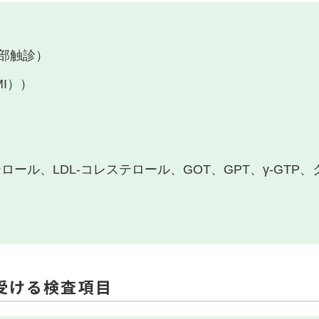
部触診）
I））
ロール、LDL-コレステロール、GOT、GPT、γ-GT
受ける検査項目