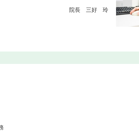
院長 三好 玲
務