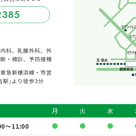
2385
器内科、乳腺外科、外
診断・検診、予防接種
・東急新横浜線・市営
吉駅｣より徒歩3分
月
火
水
●
●
●
00〜11:00