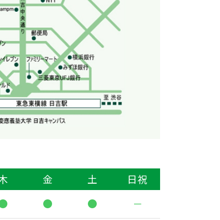
木
金
土
日祝
●
●
●
－